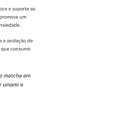
oce e suporte ao
a promove um
ansiedade.
 a oxidação de
 que consumir
do matcha em
or umami e