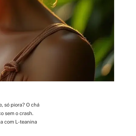
, só piora? O chá
co sem o crash.
na com L-teanina