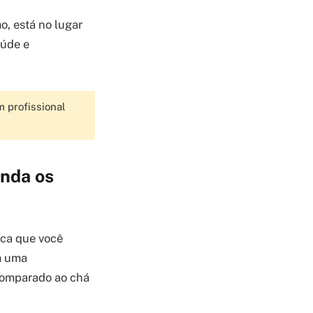
o, está no lugar
aúde e
m profissional
enda os
fica que você
em uma
comparado ao chá