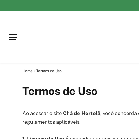
Home
»
Termos de Uso
Termos de Uso
Ao acessar o site
Chá de Hortelã
, você concorda 
regulamentos aplicáveis.
1. Licença de Uso
É concedida permissão para ba