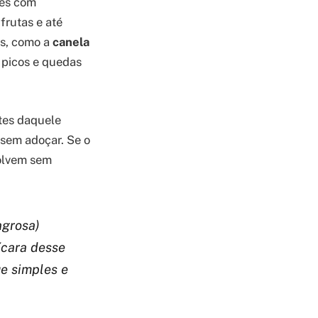
tes com
frutas e até
as, como a
canela
s picos e quedas
tes daquele
, sem adoçar. Se o
solvem sem
agrosa)
ícara desse
ue simples e