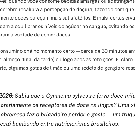
nável: quando você consome bebidas amargas ou adstringen
 cérebro recalibra a percepção de doçura, fazendo com que 
mente doces pareçam mais satisfatórios. E mais: certas erv
udam a equilibrar os níveis de açúcar no sangue, evitando o
aram a vontade de comer doces.
consumir o chá no momento certo — cerca de 30 minutos an
ós-almoço, final da tarde) ou logo após as refeições. E, claro
orte, algumas gotas de limão ou uma rodela de gengibre re
.
2026:
Sabia que a
Gymnema sylvestre
(erva doce-mil
orariamente os receptores de doce na língua? Uma x
sobremesa faz o brigadeiro perder o gosto — um truq
está bombando entre nutricionistas brasileiros.