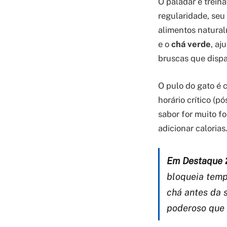
O paladar é trei
regularidade, seu
alimentos natural
e o
chá verde
, aj
bruscas que disp
O pulo do gato é 
horário crítico (p
sabor for muito f
adicionar calorias
Em Destaque 
bloqueia temp
chá antes da 
poderoso que 