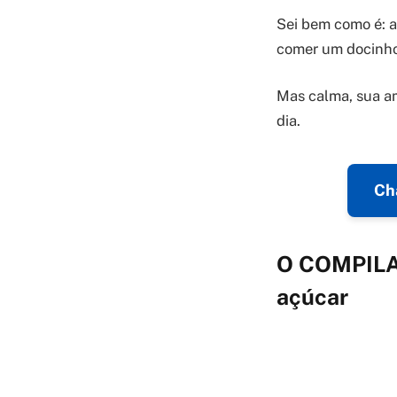
Sei bem como é: a
comer um docinho
Mas calma, sua am
dia.
Chá
O COMPILAD
açúcar