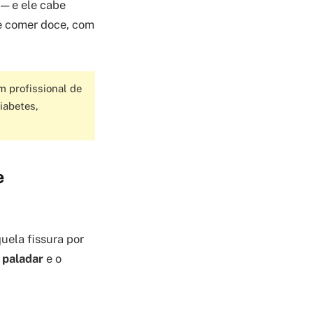
 — e ele cabe
de comer doce, com
m profissional de
iabetes,
e
uela fissura por
o
paladar
e o