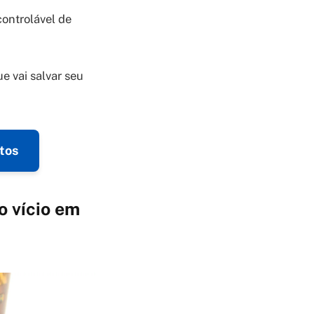
controlável de
e vai salvar seu
utos
 vício em