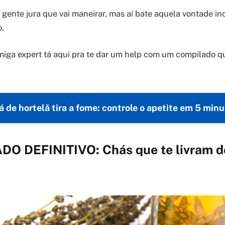
 gente jura que vai maneirar, mas aí bate aquela vontade in
.
iga expert tá aqui pra te dar um help com um compilado qu
 de hortelã tira a fome: controle o apetite em 5 min
O DEFINITIVO: Chás que te livram do