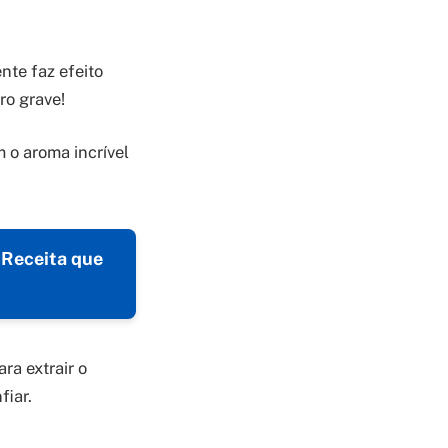
nte faz efeito
ro grave!
m o aroma incrível
 Receita que
ra extrair o
fiar.