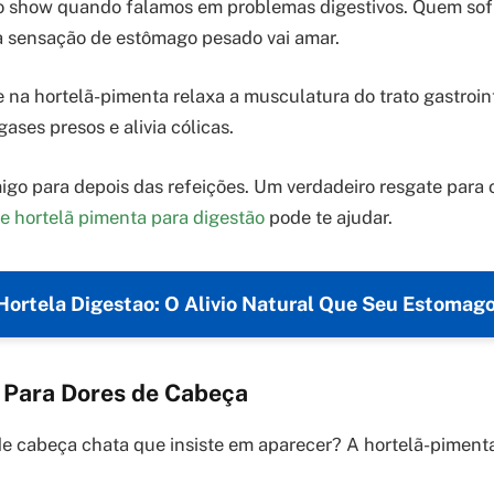
do show quando falamos em problemas digestivos. Quem sof
a sensação de estômago pesado vai amar.
 na hortelã-pimenta relaxa a musculatura do trato gastroint
gases presos e alivia cólicas.
igo para depois das refeições. Um verdadeiro resgate para
e hortelã pimenta para digestão
pode te ajudar.
Hortela Digestao: O Alivio Natural Que Seu Estomago
o Para Dores de Cabeça
e cabeça chata que insiste em aparecer? A hortelã-piment