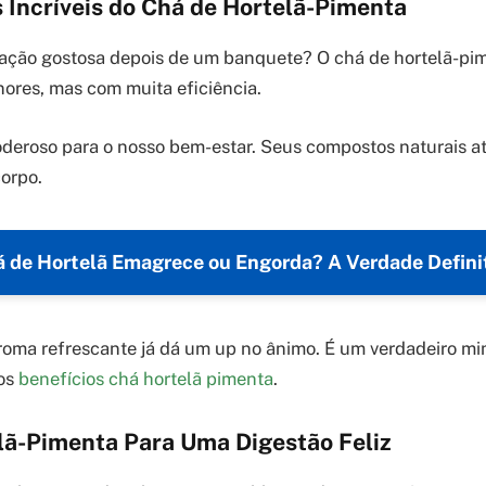
 Incríveis do Chá de Hortelã-Pimenta
ação gostosa depois de um banquete? O chá de hortelã-pim
ores, mas com muita eficiência.
oderoso para o nosso bem-estar. Seus compostos naturais a
orpo.
 de Hortelã Emagrece ou Engorda? A Verdade Defini
roma refrescante já dá um up no ânimo. É um verdadeiro mi
 os
benefícios chá hortelã pimenta
.
lã-Pimenta Para Uma Digestão Feliz