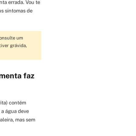
nta errada. Vou te
eus sintomas de
Consulte um
iver grávida,
imenta faz
rita) contém
, a água deve
aleira, mas sem