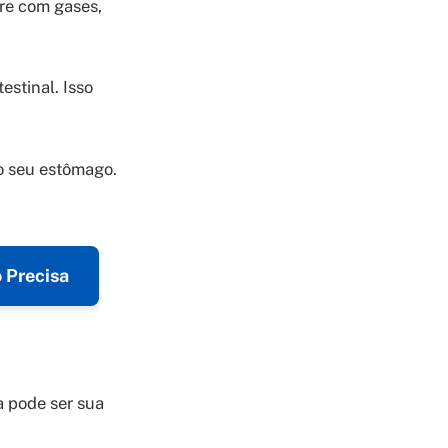
re com gases,
estinal. Isso
 o seu estômago.
 Precisa
a pode ser sua