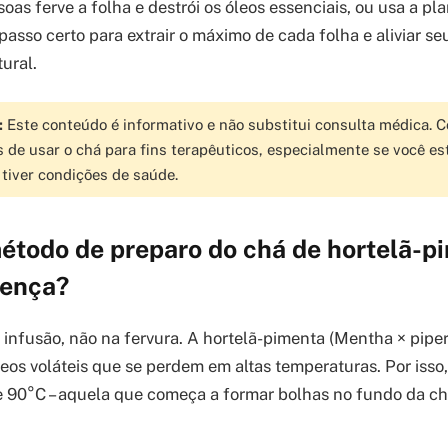
oas ferve a folha e destrói os óleos essenciais, ou usa a pla
passo certo para extrair o máximo de cada folha e aliviar s
ural.
:
Este conteúdo é informativo e não substitui consulta médica. 
s de usar o chá para fins terapêuticos, especialmente se você est
iver condições de saúde.
étodo de preparo do chá de hortelã-p
rença?
 infusão, não na fervura. A hortelã-pimenta (Mentha × pipe
leos voláteis que se perdem em altas temperaturas. Por isso
e 90°C – aquela que começa a formar bolhas no fundo da ch