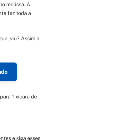
mo melissa. A
te faz toda a
gua, viu? Assim a
ado
para 1 xícara de
ntes e siga esses