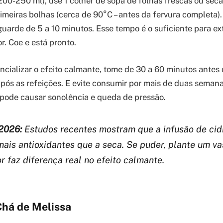
200-250 ml), use 1 colher de sopa de folhas frescas ou sec
rimeiras bolhas (cerca de 90°C – antes da fervura completa)
uarde de 5 a 10 minutos. Esse tempo é o suficiente para extr
r. Coe e está pronto.
ncializar o efeito calmante, tome de 30 a 60 minutos antes 
 após as refeições. E evite consumir por mais de duas sema
 pode causar sonolência e queda de pressão.
2026:
Estudos recentes mostram que a infusão de cidr
ais antioxidantes que a seca. Se puder, plante um v
or faz diferença real no efeito calmante.
há de Melissa