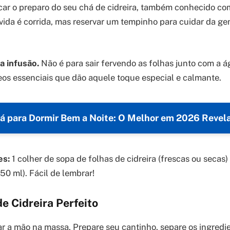
ar o preparo do seu chá de cidreira, também conhecido co
vida é corrida, mas reservar um tempinho para cuidar da gen
a infusão.
Não é para sair fervendo as folhas junto com a á
eos essenciais que dão aquele toque especial e calmante.
á para Dormir Bem a Noite: O Melhor em 2026 Revel
es:
1 colher de sopa de folhas de cidreira (frescas ou secas) 
50 ml). Fácil de lembrar!
e Cidreira Perfeito
r a mão na massa. Prepare seu cantinho, separe os ingredie