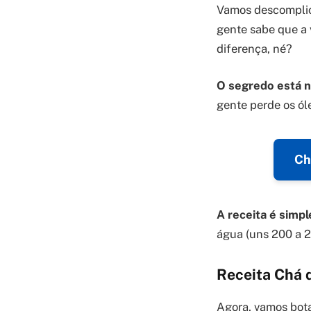
Vamos descomplic
gente sabe que a 
diferença, né?
O segredo está n
gente perde os ól
Ch
A receita é simpl
água (uns 200 a 2
Receita Chá d
Agora, vamos bota