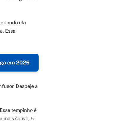
 quando ela
a. Essa
riga em 2026
nfusor. Despeje a
 Esse tempinho é
or mais suave, 5