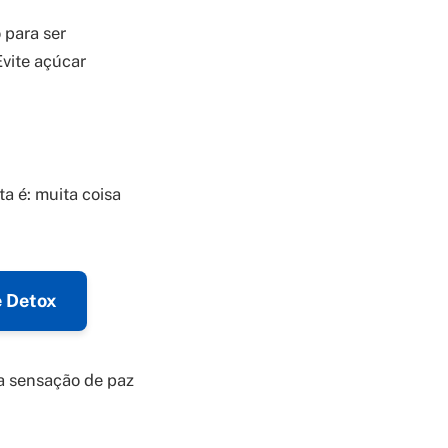
 para ser
Evite açúcar
a é: muita coisa
e Detox
a sensação de paz