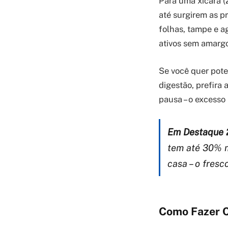
Para uma xícara (
até surgirem as p
folhas, tampe e ag
ativos sem amargo
Se você quer pote
digestão, prefira
pausa – o excesso
Em Destaque 
tem até 30% m
casa – o fresc
Como Fazer C