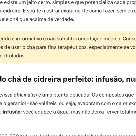
ue existe um jeito certo, simples e que potencializa cada pr
a-cidreira. E vou te mostrar exatamente como fazer, sem err
uele chá que acalma de verdade.
údo é informativo e não substitui orientação médica. Cons
es de usar o chá para fins terapêuticos, especialmente se vo
ontrolados.
o chá de cidreira perfeito: infusão, n
lissa officinalis
) é uma planta delicada. Os compostos que 
e o geraniol – são voláteis, ou seja, evaporam com o calor exc
 a
infusão
: você aquece a água, mas não deixa ferver totalm