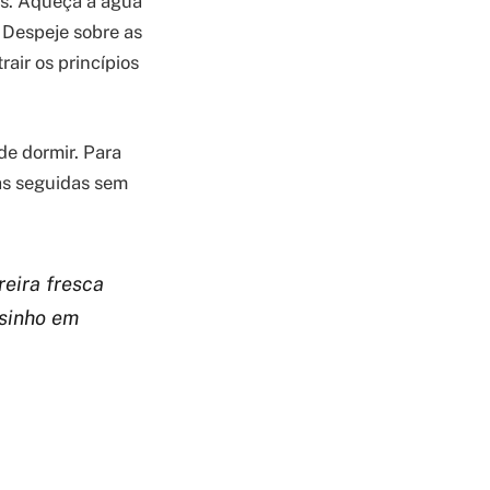
as. Aqueça a água
. Despeje sobre as
air os princípios
de dormir. Para
nas seguidas sem
eira fresca
asinho em