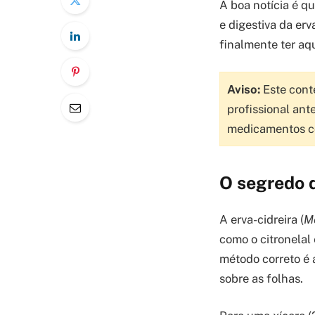
A boa notícia é q
e digestiva da erv
finalmente ter aq
Aviso:
Este conte
profissional ant
medicamentos c
O segredo d
A erva-cidreira (
Me
como o citronelal 
método correto é
sobre as folhas.