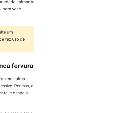
opriedade calmante
o, para você
ulte um
cê faz uso de
unca fervura
trazem calma –
essivo. Por isso, o
ente, e despeja