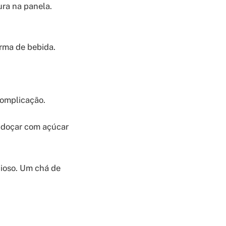
ura na panela.
rma de bebida.
complicação.
adoçar com açúcar
cioso. Um chá de