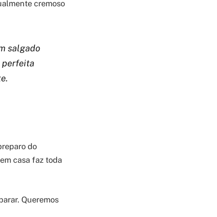
gualmente cremoso
im salgado
 perfeita
e.
preparo do
 em casa faz toda
parar. Queremos