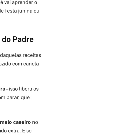
ê vai aprender o
 festa junina ou
 do Padre
 daquelas receitas
cozido com canela
ora
– isso libera os
em parar, que
melo caseiro
no
ado extra. E se