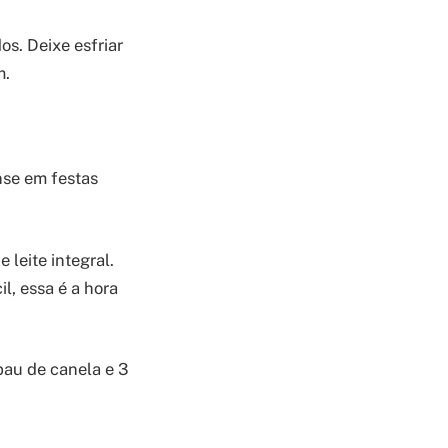
s. Deixe esfriar
m.
nse em festas
 leite integral.
, essa é a hora
pau de canela e 3