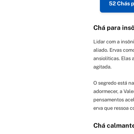
52 Chás p
Chá para ins
Lidar com a insôn
aliado. Ervas com
ansiolíticas. Ela
agitada.
O segredo está na
adormecer, a Vale
pensamentos acele
erva que ressoa c
Chá calmante