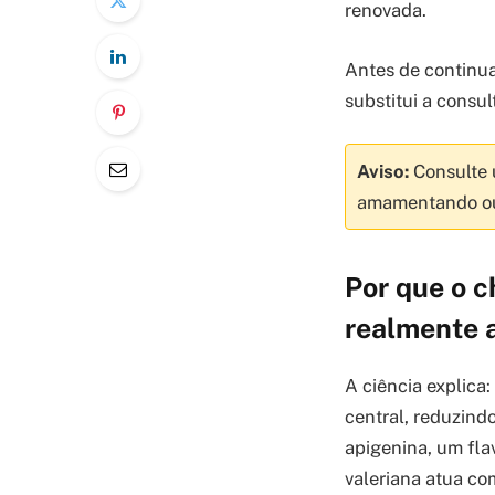
renovada.
Antes de continua
substitui a consul
Aviso:
Consulte u
amamentando o
Por que o c
realmente
A ciência explic
central, reduzind
apigenina, um fla
valeriana atua co