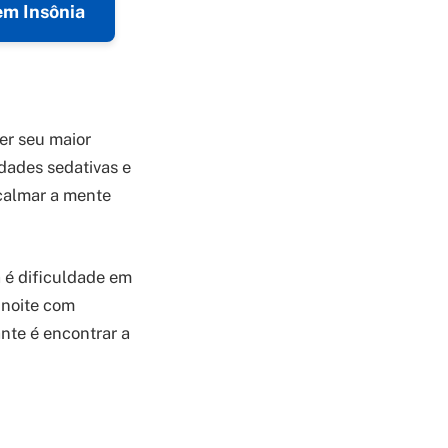
em Insônia
er seu maior
edades sedativas e
acalmar a mente
a é dificuldade em
 noite com
nte é encontrar a