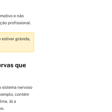
rmativo e não
ção profissional.
estiver grávida,
ervas que
o sistema nervoso
exemplo, contém
lma. Já a
no.