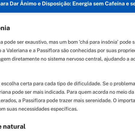
ara Dar Ânimo e Disposição: Energia sem Cafeína e s
ônia
ia pode ser exaustivo, mas um bom ‘chá para insônia’ pode s
o a Valeriana e a Passiflora são conhecidas por suas propri
s agem diretamente no sistema nervoso central, ajudando a 
 escolha certa para cada tipo de dificuldade. Se o problem
riana pode ser mais indicada. Para quem acorda no meio da
rados, a Passiflora pode trazer mais serenidade. O importa
om suas necessidades específicas.
 natural