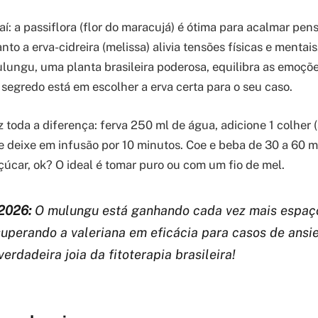
aí: a passiflora (flor do maracujá) é ótima para acalmar pe
to a erva-cidreira (melissa) alivia tensões físicas e mentais
ulungu, uma planta brasileira poderosa, equilibra as emoçõ
 segredo está em escolher a erva certa para o seu caso.
 toda a diferença: ferva 250 ml de água, adicione 1 colher 
e deixe em infusão por 10 minutos. Coe e beba de 30 a 60 m
çúcar, ok? O ideal é tomar puro ou com um fio de mel.
2026:
O mulungu está ganhando cada vez mais espaç
 superando a valeriana em eficácia para casos de ans
erdadeira joia da fitoterapia brasileira!