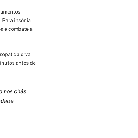
nsamentos
. Para insônia
es e combate a
(sopa) da erva
inutos antes de
o nos chás
iedade