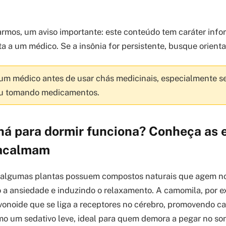
rmos, um aviso importante: este conteúdo tem caráter info
ta a um médico. Se a insônia for persistente, busque orienta
m médico antes de usar chás medicinais, especialmente se 
u tomando medicamentos.
há para dormir funciona? Conheça as 
 acalmam
a: algumas plantas possuem compostos naturais que agem n
o a ansiedade e induzindo o relaxamento. A camomila, por 
vonoide que se liga a receptores no cérebro, promovendo ca
mo um sedativo leve, ideal para quem demora a pegar no so