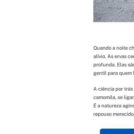
Quando a noite ch
alívio. As ervas 
profunda. Elas sã
gentil para quem
A ciência por trá
camomila, se liga
É a natureza agin
repouso merecido