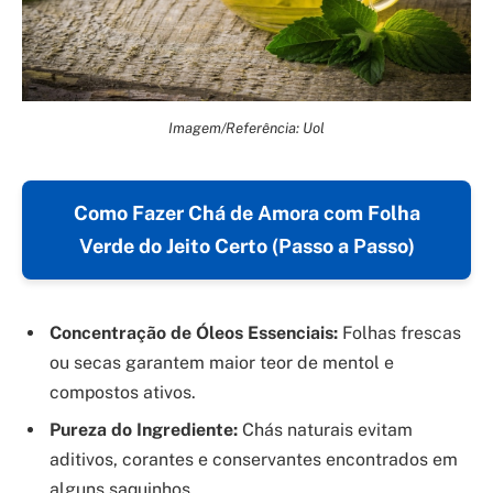
Imagem/Referência: Uol
Como Fazer Chá de Amora com Folha
Verde do Jeito Certo (Passo a Passo)
Concentração de Óleos Essenciais:
Folhas frescas
ou secas garantem maior teor de mentol e
compostos ativos.
Pureza do Ingrediente:
Chás naturais evitam
aditivos, corantes e conservantes encontrados em
alguns saquinhos.